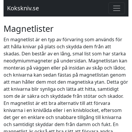
Kokskniv.se
Magnetlister
En magnetlist är en typ av förvaring som används för
att hålla knivar på plats och skydda dem från att
skadas. Den består av en lång, smal list som har starka
neodymiummagneter på undersidan. Magnetlistan kan
monteras på väggen eller på insidan av skåp och lådor,
och knivarna kan sedan fästas på magnetlistan genom
att man håller dem mot den magnetiska ytan. Detta gör
att knivarna blir synliga och lätta att hitta, samtidigt
som de är säkra och skyddade från stötar och skador.
En magnetlist är ett bra alternativ till att förvara
knivarna i en knivlåda eller i en knivblocket, eftersom
det ger en enklare och snabbare tillgång till knivarna
och samtidigt skyddar dem från damm och fukt. En
magnetlist är också ett bra sätt att förvara andra